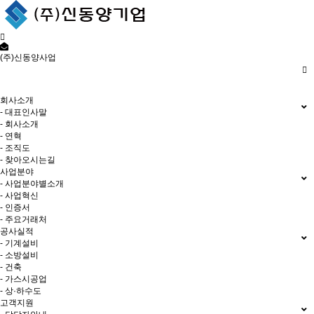
(주)신동양사업
저희 (주)신동양사업 홈페이지에
오신것을 환영합니다.
회사소개
- 대표인사말
- 회사소개
- 연혁
- 조직도
- 찾아오시는길
사업분야
- 사업분야별소개
- 사업혁신
- 인증서
- 주요거래처
공사실적
- 기계설비
- 소방설비
- 건축
- 가스시공업
- 상·하수도
고객지원