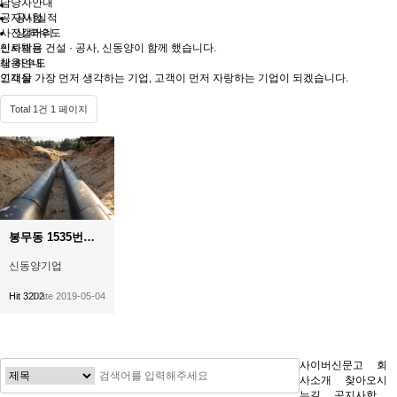
담당자안내
공지사항
공사실적
사진갤러리
상·하수도
인사채용
신뢰받는 건설 · 공사, 신동양이 함께 했습니다.
채용안내
상·하수도
인재상
고객을 가장 먼저 생각하는 기업, 고객이 먼저 자랑하는 기업이 되겠습니다.
Total 1건
1 페이지
봉무동 1535번지선 하수관 정비공사
신동양기업
Hit 3202
Date 2019-05-04
사이버신문고
회
사소개
찾아오시
는길
공지사항