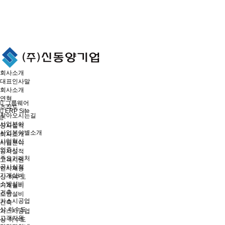
회사소개
대표인사말
회사소개
연혁
그룹웨어
조직도
ERP Site
찾아오시는길
사업분야
공사실적
사업분야별소개
회사소개
사업혁신
사업분야
인증서
공사실적
주요거래처
고객지원
공사실적
인사채용
기계설비
상·하수도
소방설비
기계설비
건축
소방설비
가스시공업
건축
상·하수도
가스시공업
고객지원
상·하수도