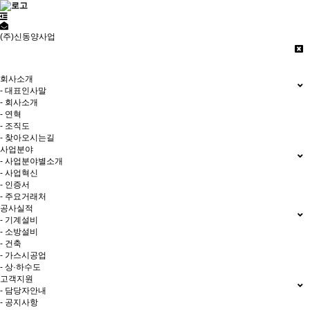
(주)신동양사업
저희 (주)신동양사업 홈페이지에
오신것을 환영합니다.
회사소개
- 대표인사말
- 회사소개
- 연혁
- 조직도
- 찾아오시는길
사업분야
- 사업분야별소개
- 사업혁신
- 인증서
- 주요거래처
공사실적
- 기계설비
- 소방설비
- 건축
- 가스시공업
- 상·하수도
고객지원
- 담당자안내
- 공지사항