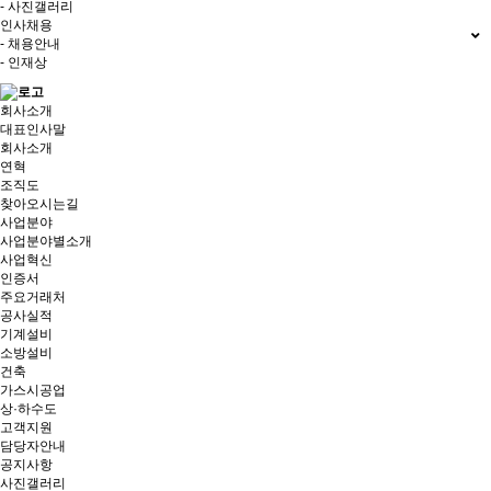
- 사진갤러리
인사채용
- 채용안내
- 인재상
회사소개
대표인사말
회사소개
연혁
조직도
찾아오시는길
사업분야
사업분야별소개
사업혁신
인증서
주요거래처
공사실적
기계설비
소방설비
건축
가스시공업
상·하수도
고객지원
담당자안내
공지사항
사진갤러리